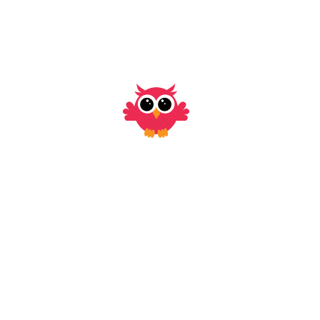
tratamiento
Unicef
urgencias
vacunación
Comentarios recientes
Dr Aldo Medina S
en
Disquecia del lactante o
“falso estreñimiento”
Andrea Males Burgos
en
Disquecia del lactante o
“falso estreñimiento”