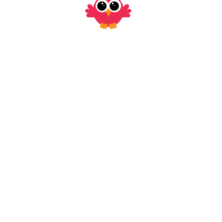
sar las agendas en esta página, y para
 usar el
foro.
s o comentarios por
correo electrónico
, al
o por
WhatsApp
, o por medio del formulario