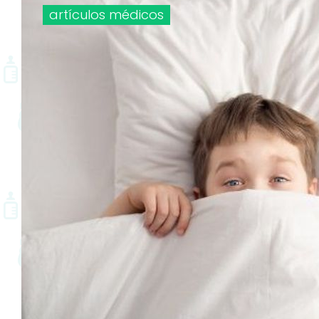
Etiqueta:
artículos médicos
orina
en
la
noche