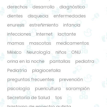
derechos
desarrollo
diagnóstico
dientes
disquecia
enfermedades
enuresis
estreñimiento
infancia
infecciones
Internet
lactante
mamas
mascotas
medicamentos
México
Neurología
niños
ONU
orina en la noche
pantallas
pediatra
Pediatría
plagiocefalia
preguntas frecuentes
prevención
psicología
puericultura
sarampión
Secretaría de Salud
tos
trastorno de espectro autista