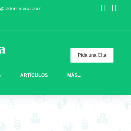
Wha
o@aldomedina.com
Facebook
Twitter
a
Pida una Cita
S
ARTÍCULOS
MÁS...