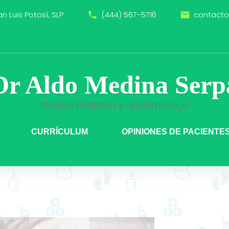
n Luis Potosí, SLP
(444) 567-5716
contact
call
email
Dr Aldo Medina Serp
Médico Pediatra y Epidemiólogo
CURRÍCULUM
OPINIONES DE PACIENTE