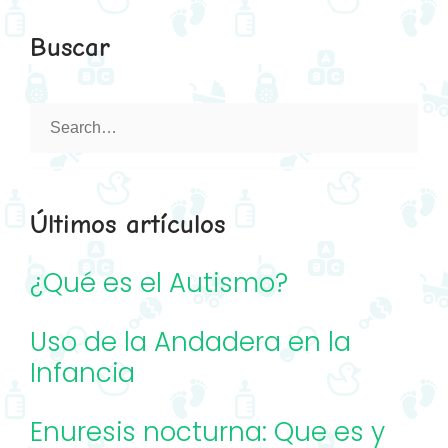
o
r
+
r
Buscar
k
a
m
Search
for:
Últimos artículos
¿Qué es el Autismo?
Uso de la Andadera en la
Infancia
Enuresis nocturna: Que es y