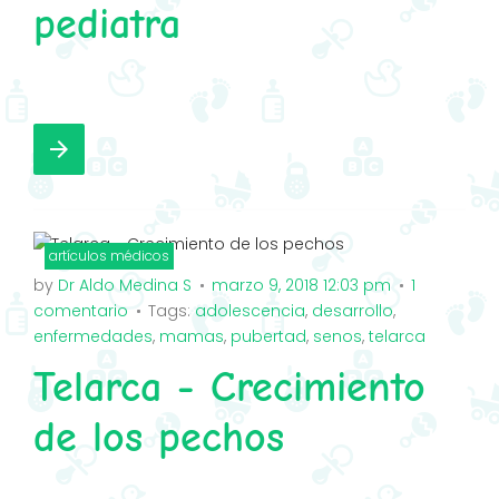
pediatra
F
T
G
I
a
w
o
n
arrow_forward
c
i
o
s
e
t
g
t
b
t
l
a
o
e
e
g
artículos médicos
o
by
r
+
Dr Aldo Medina S
r
marzo 9, 2018 12:03 pm
1
comentario
Tags:
adolescencia
,
desarrollo
,
k
a
enfermedades
,
mamas
,
pubertad
,
senos
,
telarca
m
Telarca - Crecimiento
de los pechos