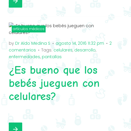
arrow_forward
c
i
o
s
e
t
g
t
b
t
l
a
o
e
e
g
artículos médicos
o
r
+
r
by
Dr Aldo Medina S
agosto 14, 2016 11:32 pm
2
k
a
comentarios
Tags:
celulares
,
desarrollo
,
m
enfermedades
,
pantallas
¿Es bueno que los
bebés jueguen con
celulares?
F
T
G
I
a
w
o
n
arrow_forward