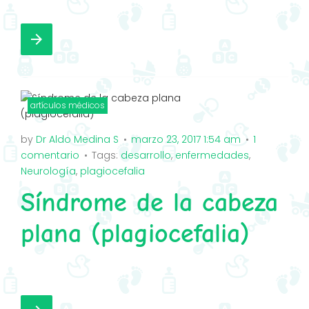
F
T
G
I
a
w
o
n
arrow_forward
c
i
o
s
e
t
g
t
b
t
l
a
o
e
e
g
artículos médicos
o
r
+
r
by
Dr Aldo Medina S
marzo 23, 2017 1:54 am
1
k
a
comentario
Tags:
desarrollo
,
enfermedades
,
m
Neurología
,
plagiocefalia
Síndrome de la cabeza
plana (plagiocefalia)
F
T
G
I
a
w
o
n