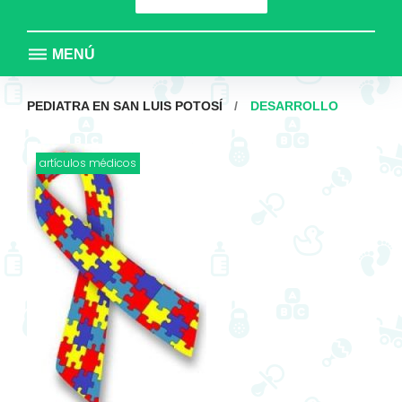
MENÚ
PEDIATRA EN SAN LUIS POTOSÍ
/
DESARROLLO
Etiqueta:
artículos médicos
desarrollo