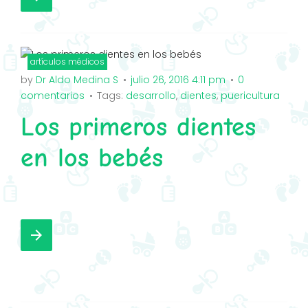
c
i
o
s
e
t
g
t
b
t
l
a
o
e
e
g
artículos médicos
o
by
r
+
Dr Aldo Medina S
r
julio 26, 2016 4:11 pm
0
comentarios
Tags:
desarrollo
,
dientes
,
puericultura
k
a
Los primeros dientes
m
en los bebés
F
T
G
I
a
w
o
n
arrow_forward
c
i
o
s
e
t
g
t
b
t
l
a
o
e
e
g