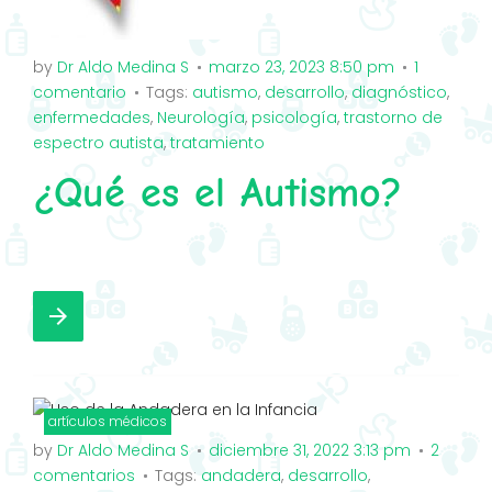
by
Dr Aldo Medina S
marzo 23, 2023 8:50 pm
1
comentario
Tags:
autismo
,
desarrollo
,
diagnóstico
,
enfermedades
,
Neurología
,
psicología
,
trastorno de
espectro autista
,
tratamiento
¿Qué es el Autismo?
F
T
G
I
a
w
o
n
arrow_forward
c
i
o
s
e
t
g
t
b
t
l
a
o
e
e
g
artículos médicos
o
by
r
+
Dr Aldo Medina S
r
diciembre 31, 2022 3:13 pm
2
comentarios
Tags:
andadera
,
desarrollo
,