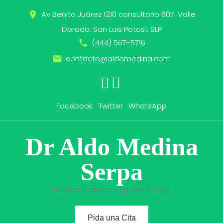
Skip
Av Benito Juárez 1210 consultorio 607. Valle
place
to
content
Dorado. San Luis Potosí, SLP
(444) 567-5716
call
contacto@aldomedina.com
email
WhatsApp
Facebook
Twitter
Facebook
Twitter
WhatsApp
Dr Aldo Medina
Serpa
Médico Pediatra y Epidemiólogo
Pida una Cita