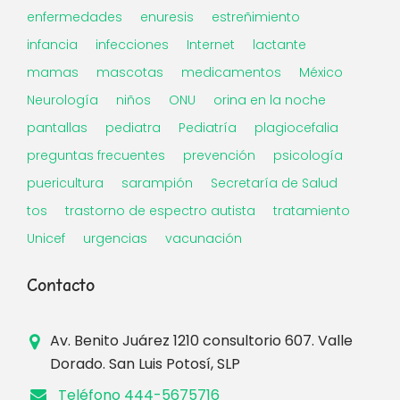
enfermedades
enuresis
estreñimiento
infancia
infecciones
Internet
lactante
mamas
mascotas
medicamentos
México
Neurología
niños
ONU
orina en la noche
pantallas
pediatra
Pediatría
plagiocefalia
preguntas frecuentes
prevención
psicología
puericultura
sarampión
Secretaría de Salud
tos
trastorno de espectro autista
tratamiento
Unicef
urgencias
vacunación
Contacto
Av. Benito Juárez 1210 consultorio 607. Valle
Dorado. San Luis Potosí, SLP
Teléfono 444-5675716