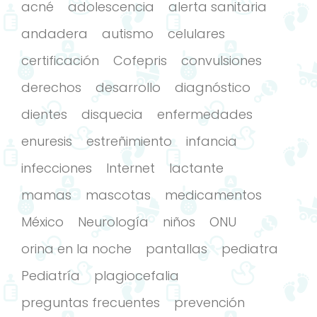
acné
adolescencia
alerta sanitaria
andadera
autismo
celulares
certificación
Cofepris
convulsiones
derechos
desarrollo
diagnóstico
dientes
disquecia
enfermedades
enuresis
estreñimiento
infancia
infecciones
Internet
lactante
mamas
mascotas
medicamentos
México
Neurología
niños
ONU
orina en la noche
pantallas
pediatra
Pediatría
plagiocefalia
preguntas frecuentes
prevención