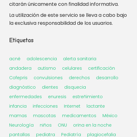
citarán únicamente con finalidad informativa.
La utilización de este servicio se lleva a cabo bajo
la exclusiva responsabilidad de los usuarios.
Etiquetas
acné
adolescencia
alerta sanitaria
andadera
autismo
celulares
certificación
Cofepris
convulsiones
derechos
desarrollo
diagnóstico
dientes
disquecia
enfermedades
enuresis
estreñimiento
infancia
infecciones
Internet
lactante
mamas
mascotas
medicamentos
México
Neurología
niños
ONU
orina en la noche
pantallas
pediatra
Pediatría
plagiocefalia