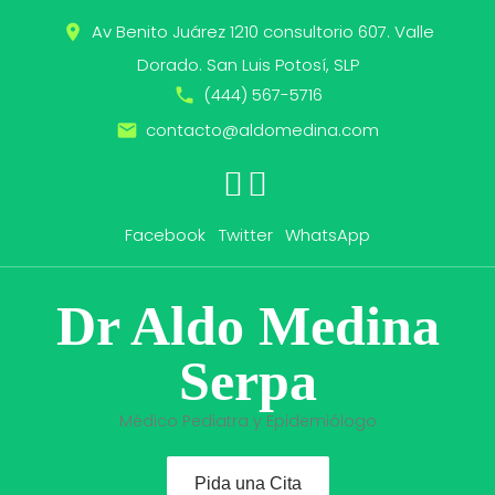
Skip
Av Benito Juárez 1210 consultorio 607. Valle
place
to
content
Dorado. San Luis Potosí, SLP
(444) 567-5716
call
contacto@aldomedina.com
email
WhatsApp
Facebook
Twitter
Facebook
Twitter
WhatsApp
Dr Aldo Medina
Serpa
Médico Pediatra y Epidemiólogo
Pida una Cita