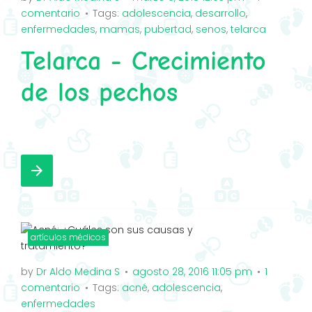
comentario
Tags:
adolescencia
,
desarrollo
,
enfermedades
,
mamas
,
pubertad
,
senos
,
telarca
Telarca - Crecimiento
de los pechos
F
T
G
I
a
w
o
n
arrow_forward
c
i
o
s
e
t
g
t
b
t
l
a
o
e
e
g
artículos médicos
o
r
+
r
by
Dr Aldo Medina S
agosto 28, 2016 11:05 pm
1
k
a
comentario
Tags:
acné
,
adolescencia
,
m
enfermedades