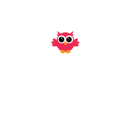
vacunación
Comentarios recientes
Dr Aldo Medina S
en
Disquecia del lactante o
“falso estreñimiento”
Andrea Males Burgos
en
Disquecia del lactante o
“falso estreñimiento”
Dr Aldo Medina S
en