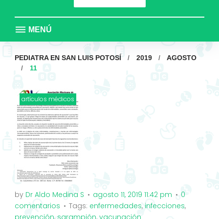
MENÚ
PEDIATRA EN SAN LUIS POTOSÍ
/
2019
/
AGOSTO
/
11
Día:
artículos médicos
11
agosto,
2019
by
Dr Aldo Medina S
agosto 11, 2019 11:42 pm
0
comentarios
Tags:
enfermedades
,
infecciones
,
prevención
,
sarampión
,
vacunación