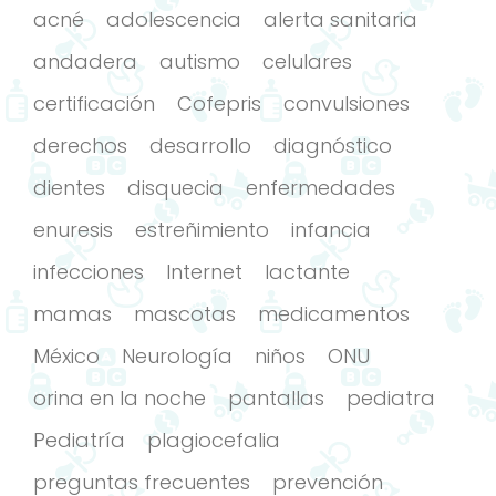
acné
adolescencia
alerta sanitaria
andadera
autismo
celulares
certificación
Cofepris
convulsiones
derechos
desarrollo
diagnóstico
dientes
disquecia
enfermedades
enuresis
estreñimiento
infancia
infecciones
Internet
lactante
mamas
mascotas
medicamentos
México
Neurología
niños
ONU
orina en la noche
pantallas
pediatra
Pediatría
plagiocefalia
preguntas frecuentes
prevención