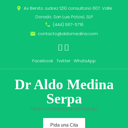
Skip
Av Benito Juárez 1210 consultorio 607. Valle
place
to
content
Dorado. San Luis Potosí, SLP
(444) 567-5716
call
contacto@aldomedina.com
email
WhatsApp
Facebook
Twitter
Facebook
Twitter
WhatsApp
Dr Aldo Medina
Serpa
Médico Pediatra y Epidemiólogo
Pida una Cita