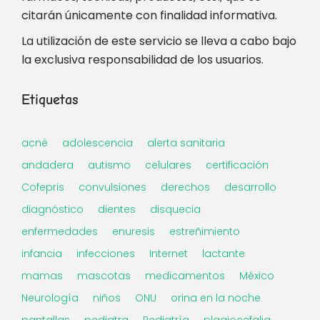
citarán únicamente con finalidad informativa.
La utilización de este servicio se lleva a cabo bajo
la exclusiva responsabilidad de los usuarios.
Etiquetas
acné
adolescencia
alerta sanitaria
andadera
autismo
celulares
certificación
Cofepris
convulsiones
derechos
desarrollo
diagnóstico
dientes
disquecia
enfermedades
enuresis
estreñimiento
infancia
infecciones
Internet
lactante
mamas
mascotas
medicamentos
México
Neurología
niños
ONU
orina en la noche
pantallas
pediatra
Pediatría
plagiocefalia