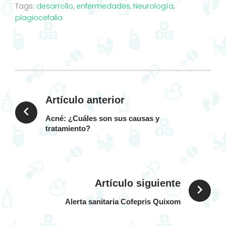
Tags:
desarrollo
,
enfermedades
,
Neurología
,
plagiocefalia
Facebook
Twitter
Google+
Instagram
Navegación
de
Artículo anterior
Acné: ¿Cuáles son sus causas y
entradas
tratamiento?
Artículo siguiente
Alerta sanitaria Cofepris Quixom