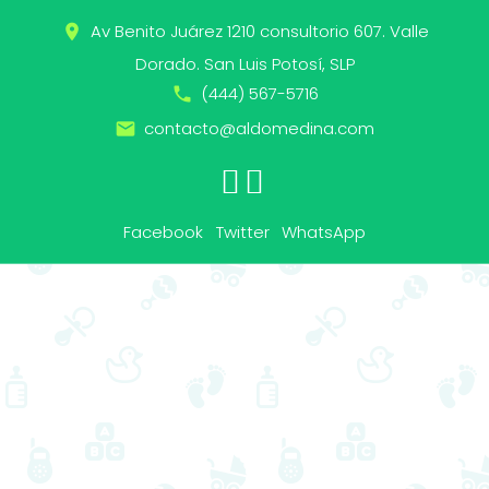
Skip
Av Benito Juárez 1210 consultorio 607. Valle
place
to
content
Dorado. San Luis Potosí, SLP
(444) 567-5716
call
contacto@aldomedina.com
email
WhatsApp
Facebook
Twitter
Facebook
Twitter
WhatsApp