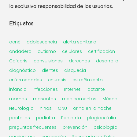
la exclusiva responsabilidad de los usuarios.
Etiquetas
acné
adolescencia
alerta sanitaria
andadera
autismo
celulares
certificación
Cofepris
convulsiones
derechos
desarrollo
diagnóstico
dientes
disquecia
enfermedades
enuresis
estreñimiento
infancia
infecciones
Internet
lactante
mamas
mascotas
medicamentos
México
Neurología
niños
ONU
orina en la noche
pantallas
pediatra
Pediatría
plagiocefalia
preguntas frecuentes
prevención
psicología
puericultura
sarampión
Secretaría de Salud