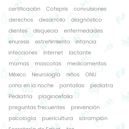
certificación
Cofepris
convulsiones
derechos
desarrollo
diagnóstico
dientes
disquecia
enfermedades
enuresis
estreñimiento
infancia
infecciones
Internet
lactante
mamas
mascotas
medicamentos
México
Neurología
niños
ONU
orina en la noche
pantallas
pediatra
Pediatría
plagiocefalia
preguntas frecuentes
prevención
psicología
puericultura
sarampión